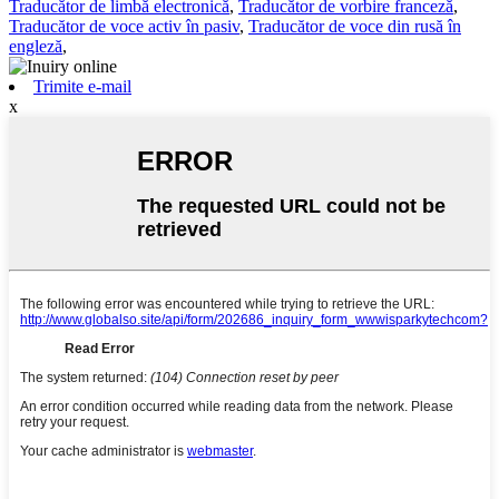
Traducător de limbă electronică
,
Traducător de vorbire franceză
,
Traducător de voce activ în pasiv
,
Traducător de voce din rusă în
engleză
,
Trimite e-mail
x