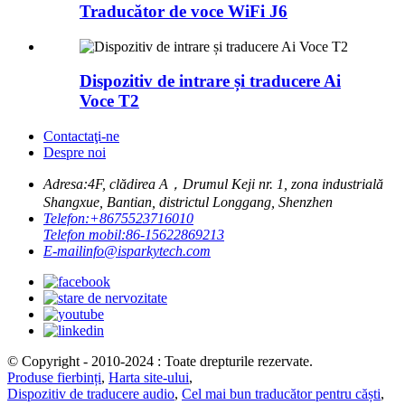
Traducător de voce WiFi J6
Dispozitiv de intrare și traducere Ai
Voce T2
Contactaţi-ne
Despre noi
Adresa:
4F, clădirea A，Drumul Keji nr. 1, zona industrială
Shangxue, Bantian, districtul Longgang, Shenzhen
Telefon:
+8675523716010
Telefon mobil:
86-15622869213
E-mail
info@isparkytech.com
© Copyright - 2010-2024 : Toate drepturile rezervate.
Produse fierbinți
,
Harta site-ului
,
Dispozitiv de traducere audio
,
Cel mai bun traducător pentru căști
,