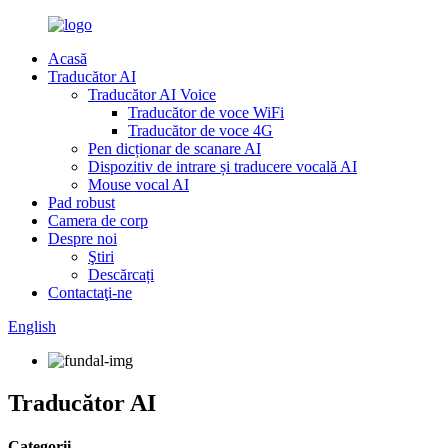
Acasă
Traducător AI
Traducător AI Voice
Traducător de voce WiFi
Traducător de voce 4G
Pen dicționar de scanare AI
Dispozitiv de intrare și traducere vocală AI
Mouse vocal AI
Pad robust
Camera de corp
Despre noi
Ştiri
Descărcați
Contactaţi-ne
English
Traducător AI
Categorii