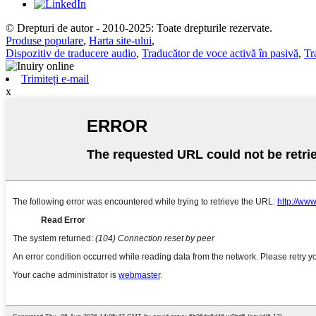
© Drepturi de autor - 2010-2025: Toate drepturile rezervate.
Produse populare
,
Harta site-ului
,
Dispozitiv de traducere audio
,
Traducător de voce activă în pasivă
,
Tr
Trimiteți e-mail
x