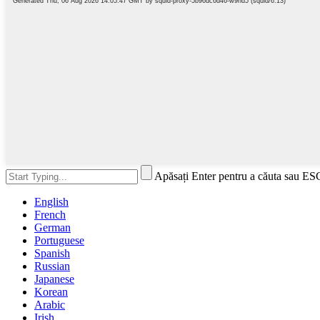
Apăsați Enter pentru a căuta sau ES
English
French
German
Portuguese
Spanish
Russian
Japanese
Korean
Arabic
Irish