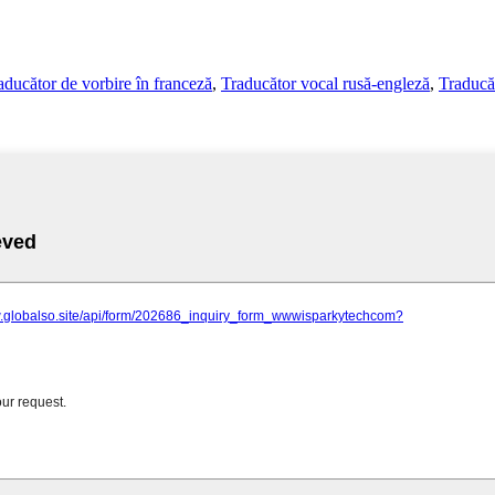
aducător de vorbire în franceză
,
Traducător vocal rusă-engleză
,
Traducăt