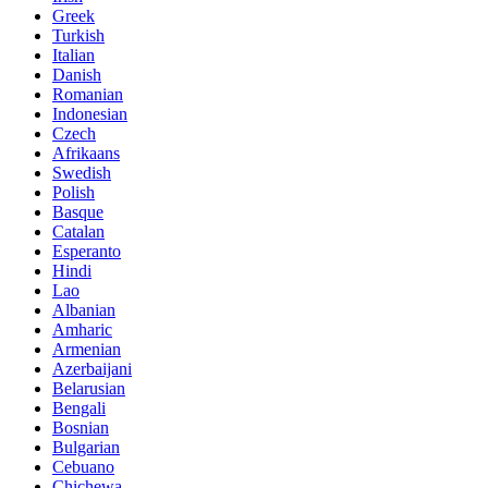
Greek
Turkish
Italian
Danish
Romanian
Indonesian
Czech
Afrikaans
Swedish
Polish
Basque
Catalan
Esperanto
Hindi
Lao
Albanian
Amharic
Armenian
Azerbaijani
Belarusian
Bengali
Bosnian
Bulgarian
Cebuano
Chichewa