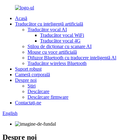
Acasă
Traducător cu inteligență artificială
Traducător vocal AI
Traducător vocal WiFi
Traducător vocal 4G
Stilou de dicționar cu scanare AI
Mouse cu voce artificială
Difuzor Bluetooth cu traducere inteligentă Al
Traducător wireless Bluetooth
Suport robust
Cameră corporală
Despre noi
Ştiri
Descărcare
Descărcare firmware
Contactaţi-ne
English
Despre noi