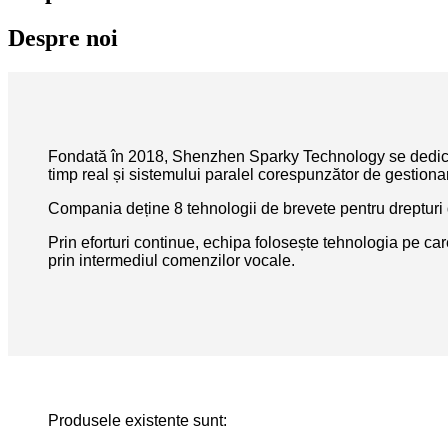
Despre noi
Fondată în 2018, Shenzhen Sparky Technology se dedică învă
timp real și sistemului paralel corespunzător de gestionare
Compania deține 8 tehnologii de brevete pentru drepturi d
Prin eforturi continue, echipa folosește tehnologia pe ca
prin intermediul comenzilor vocale.
Produsele existente sunt: