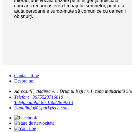
interacțiune vocală bazate pe inteligență artificială,
cum ar fi recunoașterea limbajului semnelor, pentru a
ajuta persoanele surdo-mute să comunice cu oamenii
obișnuiți.
Contactaţi-ne
Despre noi
Adresa:
4F, clădirea A，Drumul Keji nr. 1, zona industrială Sh
Telefon:
+8675523716010
Telefon mobil:
86-15622869213
E-mail
info@isparkytech.com