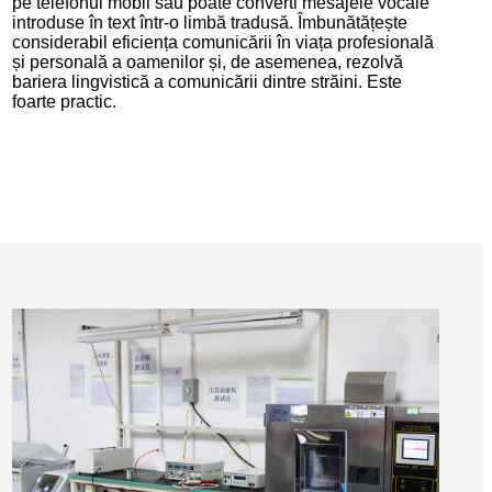
pe telefonul mobil sau poate converti mesajele vocale
introduse în text într-o limbă tradusă. Îmbunătățește
considerabil eficiența comunicării în viața profesională
și personală a oamenilor și, de asemenea, rezolvă
bariera lingvistică a comunicării dintre străini. Este
foarte practic.